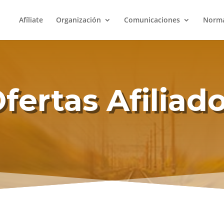
Afíliate
Organización
Comunicaciones
Norma
fertas Afiliad