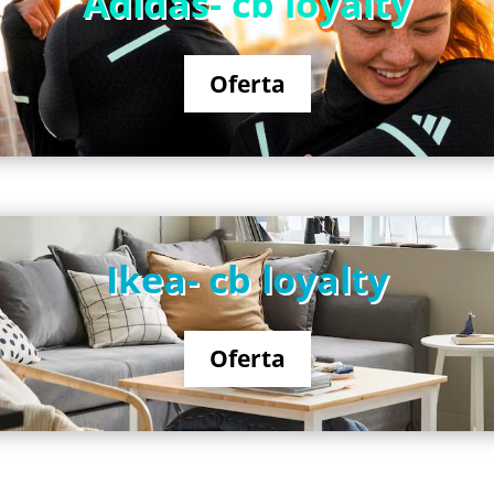
Adidas- cb loyalty
Oferta
Ikea- cb loyalty
Oferta