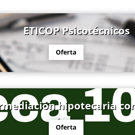
ETICOP Psicotécnicos
Oferta
rmediación hipotecaria con
Oferta