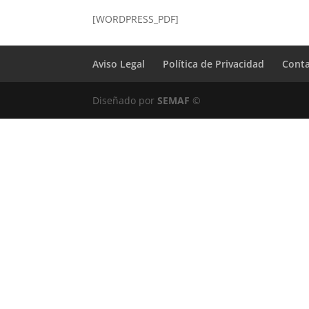
[WORDPRESS_PDF]
Aviso Legal
Política de Privacidad
Cont
Diseñado por
SEMAF
©