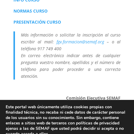
NORMAS CURSO
PRESENTACIÓN CURSO
Más información o solicitar la inscripción al curso
escribir al mail:
fgv.formacion@semaf.org
– o al
teléfono 917 749 400
En correo electrónico indicar antes de cualquier
pregunta vuestro nombre, apellidos y el número de
teléfono para poder proceder a una correcta
atención.
Comisión Ejecutiva SEMAF
Este portal web únicamente utiliza cookies propias con
[WORDPRESS_PDF]
finalidad técnica, no recaba ni cede datos de carácter personal
de los usuarios sin su conocimiento. Sin embargo, contiene
enlaces a sitios web de terceros con políticas de privacidad
ajenas a las de SEMAF que usted podrá decidir si acepta o no
Aviso Legal
Política de Privacidad
cuando acceda a ellos.