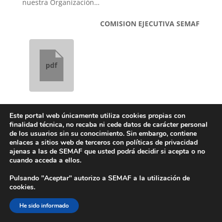
nuestra Organización…
COMISION EJECUTIVA SEMAF
pdf
[WORDPRESS_PDF]
Este portal web únicamente utiliza cookies propias con
finalidad técnica, no recaba ni cede datos de carácter personal
de los usuarios sin su conocimiento. Sin embargo, contiene
Aviso Legal
Política de Privacidad
enlaces a sitios web de terceros con políticas de privacidad
ajenas a las de SEMAF que usted podrá decidir si acepta o no
Contacto
Compliance
cuando acceda a ellos.
Pulsando "Aceptar" autorizo a SEMAF a la utilización de
cookies.
Diseñado por
SEMAF
©
He sido informado