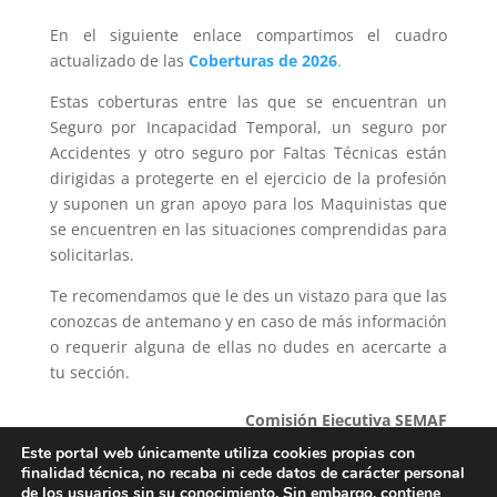
En el siguiente enlace compartimos el cuadro
actualizado de las
Coberturas de 2026
.
Estas coberturas entre las que se encuentran un
Seguro por Incapacidad Temporal, un seguro por
Accidentes y otro seguro por Faltas Técnicas están
dirigidas a protegerte en el ejercicio de la profesión
y suponen un gran apoyo para los Maquinistas que
se encuentren en las situaciones comprendidas para
solicitarlas.
Te recomendamos que le des un vistazo para que las
conozcas de antemano y en caso de más información
o requerir alguna de ellas no dudes en acercarte a
tu sección.
Comisión Ejecutiva SEMAF
Este portal web únicamente utiliza cookies propias con
[WORDPRESS_PDF]
finalidad técnica, no recaba ni cede datos de carácter personal
de los usuarios sin su conocimiento. Sin embargo, contiene