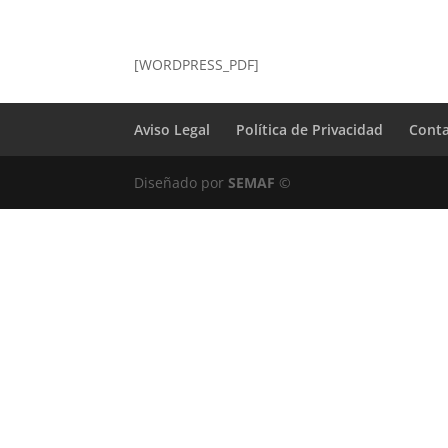
[WORDPRESS_PDF]
Aviso Legal
Política de Privacidad
Cont
Diseñado por
SEMAF
©