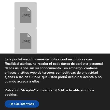
jpeg
jpeg
Este portal web únicamente utiliza cookies propias con
[WORDPRESS_PDF]
finalidad técnica, no recaba ni cede datos de carácter personal
de los usuarios sin su conocimiento. Sin embargo, contiene
enlaces a sitios web de terceros con políticas de privacidad
ajenas a las de SEMAF que usted podrá decidir si acepta o no
Aviso Legal
Política de Privacidad
cuando acceda a ellos.
Contacto
Compliance
Pulsando "Aceptar" autorizo a SEMAF a la utilización de
cookies.
He sido informado
Diseñado por
SEMAF
©