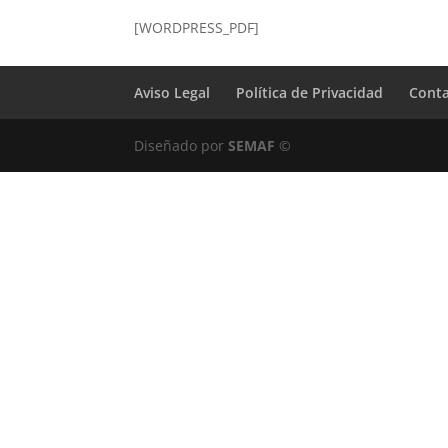
[WORDPRESS_PDF]
Aviso Legal
Política de Privacidad
Cont
Diseñado por
SEMAF
©