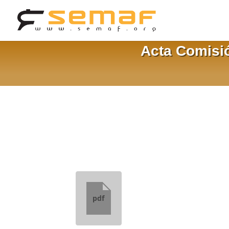
Acta Comisió
pdf